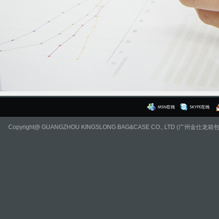
Copyright@ GUANGZHOU KINGSLONG BAG&CASE CO., LTD (广州金仕龙箱